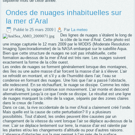
septième mois de cette année.
Ondes de nuages inhabituelles sur
la mer d’Aral
Publié le
25 mars 2009
|
Par
La meteo
Des lignes de nuages s’étalent le long de
la côte de la mer d’Aral. Cette photo est
une image capturée le 12 mars 2009 par le MODIS (Moderate Resolution
Imaging
Spectroradiometer
) de la NASA embarqué sur le satellite Aqua.
Bien que cette structure de nuages ne soit pas inhabituelle, cette
formation au-dessus de la mer d’Aral est très rare. Les nuages suivent
exactement la forme de la côte ouest.
Les ondes de nuages se forment généralement lorsque des montagnes,
des îles ou une autre masse d’air forcent la masse d’air à s’élever. L’air
se refroidit en montant, et s’il y a de l’humidité dans l’air, l’eau se
condense en formant des nuages. Une fois que l’air a passé l’obstacle,
elle redescend. En se réchauffant, le nuage se dissipe. Comme les rides
sur un étang, la vague continue son mouvement. L’air monte et descend
alternativement jusqu’à ce que l’onde se dissipe. Le résultat est une ligne
de nuages marquant la crête de la vague, séparés par des zones claires
dans le creux de l’onde.
Dans ce cas, la rive occidentale de la mer d’Aral a clairement créé l’onde.
Mais quelle est la cause de cette perturbation? Il y a plusieurs
possibilités. Tout d’abord, les ondes peuvent être causées par un
changement de la vitesse du vent lorsque l’air se déplace au-dessus de la
mer. L’air se déplace lentement sur terre, la masse d’air est ralentie par
les plantes et/ou les changements d’altitude ou pour d’autres raisons.
L’absence d’obstacles sur la mer permet à l’air près de la surface