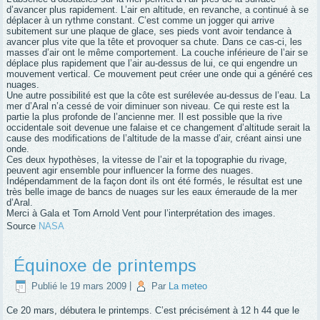
d’avancer plus rapidement. L’air en altitude, en revanche, a continué à se
déplacer à un rythme constant. C’est comme un jogger qui arrive
subitement sur une plaque de glace, ses pieds vont avoir tendance à
avancer plus vite que la tête et provoquer sa chute. Dans ce cas-ci, les
masses d’air ont le même comportement. La couche inférieure de l’air se
déplace plus rapidement que l’air au-dessus de lui, ce qui engendre un
mouvement vertical. Ce mouvement peut créer une onde qui a généré ces
nuages.
Une autre possibilité est que la côte est surélevée au-dessus de l’eau. La
mer d’Aral n’a cessé de voir diminuer son niveau. Ce qui reste est la
partie la plus profonde de l’ancienne mer. Il est possible que la rive
occidentale soit devenue une falaise et ce changement d’altitude serait la
cause des modifications de l’altitude de la masse d’air, créant ainsi une
onde.
Ces deux hypothèses, la vitesse de l’air et la topographie du rivage,
peuvent agir ensemble pour influencer la forme des nuages.
Indépendamment de la façon dont ils ont été formés, le résultat est une
très belle image de bancs de nuages sur les eaux émeraude de la mer
d’Aral.
Merci à Gala et Tom Arnold Vent pour l’interprétation des images.
Source
NASA
Équinoxe de printemps
Publié le
19 mars 2009
|
Par
La meteo
Ce 20 mars, débutera le printemps. C’est précisément à 12 h 44 que le