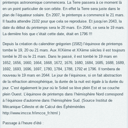
printemps astronomique commencera. La Terre passera à ce moment là
en un point particulier de son orbite. En effet la Terre sera juste dans le
plan de l’équateur solaire. En 2007, le printemps a commencé le 21 mars.
Il faudra attendre 2102 pour que cela se reproduise. Et jusqu’en 2043, la
date du début du printemps sera le 20 mars. En 2044, ce sera le 19 mars.
La dernière fois que c’était cette date, était en 1796 !!!
Depuis la création du calendrier grégorien (1582) l’équinoxe de printemps
tombe le 19, 20 ou 21 mars. Aux XIXème et XXème siècles il est toujours
tombé le 20 ou le 21 mars. Dans le passé, il est tombé le 19 mars en
1652, 1656, 1660, 1664, 1668, 1672, 1676, 1680, 1684, 1685, 1688, 1689,
1692, 1693, 1696, 1697, 1780, 1784, 1788, 1792 et 1796. Il tombera de
nouveau le 19 mars en 2044. Le jour de l’équinoxe, si on fait abstraction
de la réfraction atmosphérique, la durée de la nuit est égale à la durée du
jour. C’est également le jour où le Soleil se lève plein Est et se couche
plein Ouest. L’équinoxe de printemps dans l’hémisphère Nord correspond
à l’équinoxe d’automne dans l’hémisphère Sud. (Source Institut de
Mécanique Céleste et de Calcul des Éphémérides
http://www.imcce.fr/imcce_fr.html )
Passage à l’heure d’été :