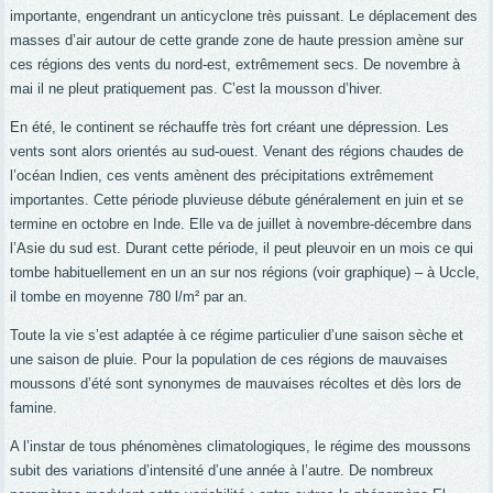
importante, engendrant un anticyclone très puissant. Le déplacement des
masses d’air autour de cette grande zone de haute pression amène sur
ces régions des vents du nord-est, extrêmement secs. De novembre à
mai il ne pleut pratiquement pas. C’est la mousson d’hiver.
En été, le continent se réchauffe très fort créant une dépression. Les
vents sont alors orientés au sud-ouest. Venant des régions chaudes de
l’océan Indien, ces vents amènent des précipitations extrêmement
importantes. Cette période pluvieuse débute généralement en juin et se
termine en octobre en Inde. Elle va de juillet à novembre-décembre dans
l’Asie du sud est. Durant cette période, il peut pleuvoir en un mois ce qui
tombe habituellement en un an sur nos régions (voir graphique) – à Uccle,
il tombe en moyenne 780 l/m² par an.
Toute la vie s’est adaptée à ce régime particulier d’une saison sèche et
une saison de pluie. Pour la population de ces régions de mauvaises
moussons d’été sont synonymes de mauvaises récoltes et dès lors de
famine.
A l’instar de tous phénomènes climatologiques, le régime des moussons
subit des variations d’intensité d’une année à l’autre. De nombreux