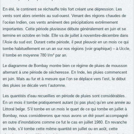
En été, le continent se réchauffe très fort créant une dépression. Les
vents sont alors orientés au sud-ouest. Venant des régions chaudes de
l’océan Indien, ces vents amènent des précipitations extrêmement
importantes. Cette période pluvieuse débute généralement en juin et se
termine en octobre en Inde. Elle va de juillet à novembre-décembre dans
l’Asie du sud est. Durant cette période, il peut pleuvoir en un mois ce qui
tombe habituellement en un an sur nos régions (voir graphique) – à Uccle,
il tombe en moyenne 780 l/m² par an.
Le diagramme de Bombay montre bien ce régime de pluies de mousson
alternant à une période de sécheresse. En Inde, les pluies commencent
en juin. Mais au fur et à mesure que l’on se déplace vers l’est, le début
des pluies se décale vers l’automne.
Les quantités d’eau recueillies en période de pluies sont considérables.
En un mois il tombe pratiquement autant (si pas plus) qu’en une année au
Littoral belge. S’il tombe en un mois le quart de ce qui tombe en juillet à
Bombay, nous considérerons que nous avons un été pourri accompagné
en outre d’inondations comme ce fut le cas en juillet 1980. En revanche
en Inde, s’il tombe cette même quantité en juillet ou en août, cette