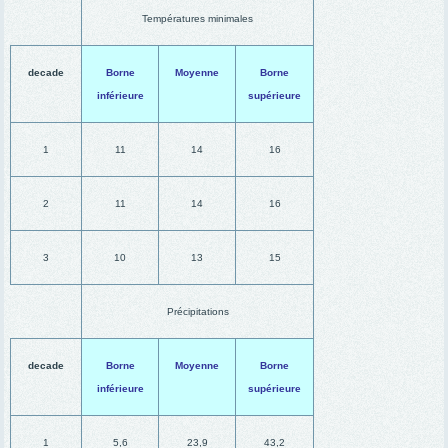
Températures minimales
decade
Borne
Moyenne
Borne
inférieure
supérieure
1
11
14
16
2
11
14
16
3
10
13
15
Précipitations
decade
Borne
Moyenne
Borne
inférieure
supérieure
1
5,6
23,9
43,2