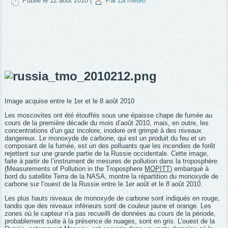
Publié le
12 août 2010
|
Par
La meteo
Image acquise entre le 1er et le 8 août 2010
Les moscovites ont été étouffés sous une épaisse chape de fumée au
cours de la première décade du mois d’août 2010, mais, en outre, les
concentrations d’un gaz incolore, inodore ont grimpé à des niveaux
dangereux. Le monoxyde de carbone, qui est un produit du feu et un
composant de la fumée, est un des polluants que les incendies de forêt
rejettent sur une grande partie de la Russie occidentale. Cette image,
faite à partir de l’instrument de mesures de pollution dans la troposphère
(
Measurements of Pollution in the Troposphere
MOPITT)
embarqué à
bord du satellite
Terra
de la NASA, montre la répartition du monoxyde de
carbone sur l’ouest de la Russie entre le 1er août et le 8 août 2010.
Les plus hauts niveaux de monoxyde de carbone sont indiqués en rouge,
tandis que des niveaux inférieurs sont de couleur jaune et orange. Les
zones où le capteur n’a pas recueilli de données au cours de la période,
probablement suite à la présence de nuages, sont en gris. L’ouest de la