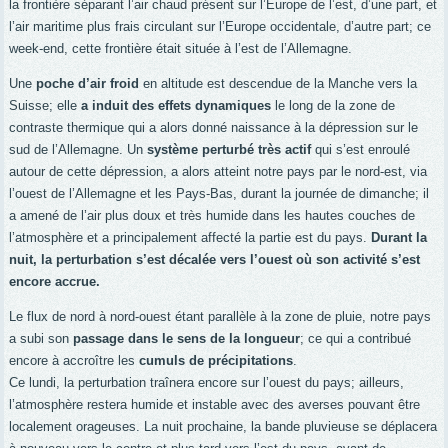
la frontière séparant l’air chaud présent sur l’Europe de l’est, d’une part, et
l’air maritime plus frais circulant sur l’Europe occidentale, d’autre part; ce
week-end, cette frontière était située à l’est de l’Allemagne.
Une
poche d’air froid
en altitude est descendue de la Manche vers la
Suisse; elle
a induit des effets dynamiques
le long de la zone de
contraste thermique qui a alors donné naissance à la dépression sur le
sud de l’Allemagne. Un
système perturbé très actif
qui s’est enroulé
autour de cette dépression, a alors atteint notre pays par le nord-est, via
l’ouest de l’Allemagne et les Pays-Bas, durant la journée de dimanche; il
a amené de l’air plus doux et très humide dans les hautes couches de
l’atmosphère et a principalement affecté la partie est du pays.
Durant la
nuit, la perturbation s’est décalée vers l’ouest où son activité s’est
encore accrue.
Le flux de nord à nord-ouest étant parallèle à la zone de pluie, notre pays
a subi son
passage dans le sens de la longueur
; ce qui a contribué
encore à accroître les
cumuls de précipitations
.
Ce lundi, la perturbation traînera encore sur l’ouest du pays; ailleurs,
l’atmosphère restera humide et instable avec des averses pouvant être
localement orageuses. La nuit prochaine, la bande pluvieuse se déplacera