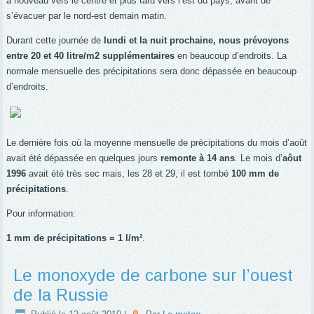
à nouveau vers le centre et plus tard vers l’est du pays, avant de
s’évacuer par le nord-est demain matin.
Durant cette journée de
lundi et la nuit prochaine, nous prévoyons
entre 20 et 40 litre/m2 supplémentaires
en beaucoup d’endroits. La
normale mensuelle des précipitations sera donc dépassée en beaucoup
d’endroits.
Le dernière fois où la moyenne mensuelle de précipitations du mois d’août
avait été dépassée en quelques jours
remonte à 14 ans
. Le mois d’
aôut
1996
avait été très sec mais, les 28 et 29, il est tombé
100 mm de
précipitations
.
Pour information:
1 mm de précipitations = 1 l/m²
.
Le monoxyde de carbone sur l’ouest
de la Russie