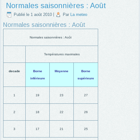
Normales saisonnières : Août
Publié le
1 août 2010
|
Par
La meteo
Normales saisonnières : Août
Normales saisonnières : Août
Températures maximales
decade
Borne
Moyenne
Borne
inférieure
supérieure
1
19
23
27
2
18
22
26
3
17
21
25