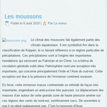
Les moussons
Publié le
6 août 2010
|
Par
La meteo
Le climat des moussons fait également partie des
climats équatoriaux. Il est symbolisé Am dans la
classification de Köppen, le m faisant référence à ce régime particulier de
précipitations. Ces précipitations sont à l’origine des importantes
inondations qui sévissent au Pakistan et en Chine. Le schéma de
circulation générale subit dans l’hémisphère nord une exception très
importante, qui concerne principalement l’Inde et l’Asie du sud-est. Cette
exception est due à la présence de l’immense continent eurasien.
En hiver, cette immense masse continentale se refroidit de façon très
importante, engendrant un anticyclone très puissant. Le déplacement des
masses d’air autour de cette grande zone de haute pression amène sur
ces régions des vents du nord-est, extrêmement secs. De novembre à
mai il ne pleut pratiquement pas. C’est la mousson d’hiver.