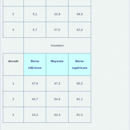
2
5,1
22,8
39,3
3
5,7
27,0
42,4
Insolation
decade
Borne
Moyenne
Borne
inférieure
supérieure
1
47,6
67,2
80,3
2
40,7
64,6
81,1
3
43,2
64,3
81,4