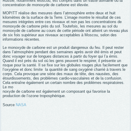
Russie, notamment Moscou, est compris dans un vaste domaine où la
concentration de monoxyde de carbone est élevée.
MOPITT réalise des mesures dans l’atmosphère entre deux et huit
kilomètres de la surface de la Terre. L’image montre le résultat de ces
mesures intégrées entre ces niveaux et non pas les concentrations de
monoxyde de carbone près du sol. Toutefois, les mesures au sol du
monoxyde de carbone au cours de cette période ont atteint un niveau plus
de six fois supérieur aux niveaux acceptables à Moscou, selon des
informations récentes.
Le monoxyde de carbone est un produit dangereux du feu. Il peut rester
dans l’atmosphère pendant des semaines après avoir été émis et peut
donc voyager sur de longues distances à partir du foyer qui l’a émis.
Quand il est près du sol où les gens peuvent le respirer, il présente un
risque pour la santé. Il se fixe sur les globules rouges plus facilement que
l’oxygène et donc limite la quantité de sang oxygéné charrié à travers le
corps. Cela provoque une série des maux de tête, des nausées, des
étourdissements, des problèmes cardio-vasculaires et de la confusion.
Cela entraîne également un certain nombre des problèmes respiratoires.
Le mo
noxyde de carbone est également un composant qui favorise la
production de l’ozone troposphérique.
Source
NASA