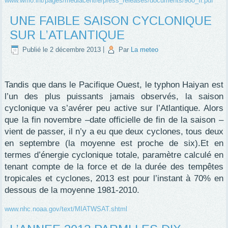
www.wmo.int/pages/mediacentre/press_releases/documents/980_fr.pdf
UNE FAIBLE SAISON CYCLONIQUE
SUR L’ATLANTIQUE
Publié le
2 décembre 2013
|
Par
La meteo
Tandis que dans le Pacifique Ouest, le typhon Haiyan est
l’un des plus puissants jamais observés, la saison
cyclonique va s’avérer peu active sur l’Atlantique. Alors
que la fin novembre –date officielle de fin de la saison –
vient de passer, il n’y a eu que deux cyclones, tous deux
en septembre (la moyenne est proche de six).Et en
termes d’énergie cyclonique totale, paramètre calculé en
tenant compte de la force et de la durée des tempêtes
tropicales et cyclones, 2013 est pour l’instant à 70% en
dessous de la moyenne 1981-2010.
www.nhc.noaa.gov/text/MIATWSAT.shtml