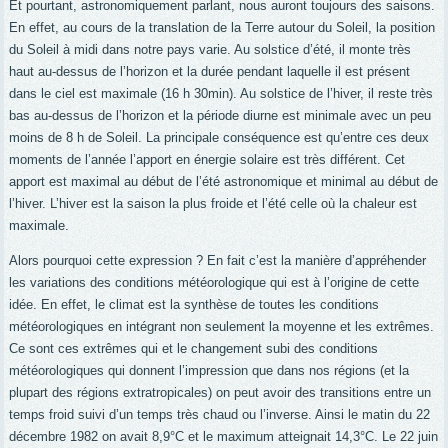
Et pourtant, astronomiquement parlant, nous auront toujours des saisons.
En effet, au cours de la translation de la Terre autour du Soleil, la position
du Soleil à midi dans notre pays varie. Au solstice d’été, il monte très
haut au-dessus de l’horizon et la durée pendant laquelle il est présent
dans le ciel est maximale (16 h 30min). Au solstice de l’hiver, il reste très
bas au-dessus de l’horizon et la période diurne est minimale avec un peu
moins de 8 h de Soleil. La principale conséquence est qu’entre ces deux
moments de l’année l’apport en énergie solaire est très différent. Cet
apport est maximal au début de l’été astronomique et minimal au début de
l’hiver. L’hiver est la saison la plus froide et l’été celle où la chaleur est
maximale.
Alors pourquoi cette expression ? En fait c’est la manière d’appréhender
les variations des conditions météorologique qui est à l’origine de cette
idée. En effet, le climat est la synthèse de toutes les conditions
météorologiques en intégrant non seulement la moyenne et les extrêmes.
Ce sont ces extrêmes qui et le changement subi des conditions
météorologiques qui donnent l’impression que dans nos régions (et la
plupart des régions extratropicales) on peut avoir des transitions entre un
temps froid suivi d’un temps très chaud ou l’inverse. Ainsi le matin du 22
décembre 1982 on avait 8,9°C et le maximum atteignait 14,3°C. Le 22 juin