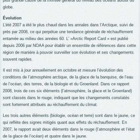
plus grande cause de la montée général du niveau des océans autour du
globe.
Évolution
L’été 2007 a été le plus chaud dans les annales dans l’Arctique, suivi de
près par 2008, ce qui perpétue une tendance générale de réchauffement
entamée au milieu des années 60. L' »Arctic Report Card » est publié
depuis 2006 par NOAA pour établir un ensemble de références dans cette
région de manière à pouvoir surveiller son évolution et ses changements
souvent rapides.
Il est mis à jour annuellement en octobre et mesure l’évolution des
conditions de l’atmosphère arctique, de la glace de la banquise, de l’eau
de l’océan, des terres, de la biologie et du Groenland. Dans ce rapport
2008, trois de ces six éléments (l’atmosphère, la glace et le Groenland)
sont classés dans le rouge, indiquant que les changements constatés
sont fortement attribués au réchauffement du climat.
Les trois autres éléments (biologie, océan et terre) sont dans le jaune, ce
qui reflète des signes mitigés quant aux effets du réchauffement. En
2007, le rapport avait deux éléments dans le rouge (l’atmosphère et l’état
de la glace de l’océan) et quatre dans le jaune.