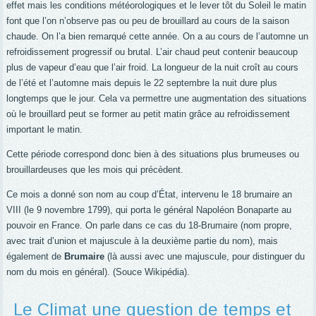
effet mais les conditions météorologiques et le lever tôt du Soleil le matin
font que l’on n’observe pas ou peu de brouillard au cours de la saison
chaude. On l’a bien remarqué cette année. On a au cours de l’automne un
refroidissement progressif ou brutal. L’air chaud peut contenir beaucoup
plus de vapeur d’eau que l’air froid. La longueur de la nuit croît au cours
de l’été et l’automne mais depuis le 22 septembre la nuit dure plus
longtemps que le jour. Cela va permettre une augmentation des situations
où le brouillard peut se former au petit matin grâce au refroidissement
important le matin.
Cette période correspond donc bien à des situations plus brumeuses ou
brouillardeuses que les mois qui précèdent.
Ce mois a donné son nom au coup d’État, intervenu le 18 brumaire an
VIII (le 9 novembre 1799), qui porta le général Napoléon Bonaparte au
pouvoir en France. On parle dans ce cas du 18-Brumaire (nom propre,
avec trait d’union et majuscule à la deuxième partie du nom), mais
également de
Brumaire
(là aussi avec une majuscule, pour distinguer du
nom du mois en général). (Souce Wikipédia).
Le Climat une question de temps et