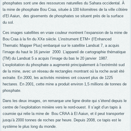
phosphates sont une des ressources naturelles du Sahara occidental. À
la mine de phosphate Bou Craa, située à 100 kilomètres de la ville côtière
d’El Aaiun,
des gisements de phosphates se situent près de la surface
du sol.
Ces images satellites en vraie couleur montrent l’expansion de la mine de
Bou Craa à la fin du XXe siècle. L’instrument ETM+ (l’Enhanced
Thematic Mapper Plus) embarqué sur le satellite Landsat 7, a acquis
l’image du haut le 16 janvier
2000
.
L’appareil de cartographie thématique
(TM) du Landsat 5 a acquis l’image du bas le 20 janvier
1987.
L’exploitation du phosphate a augmenté principalement à l’extrémité sud
de la mine, avec un réseau de rectangles montrant où la roche avait été
extraite. En 2000, les activités minières ont couvert plus de 1225
hectares. En 2001, cette mine a produit environ 1,5 millions de tonnes de
phosphate.
Dans les deux images, on remarque une ligne droite qui s’étend depuis le
centre de l’exploitation minière vers le nord-ouest. Il s’agit d’un tapis à
courroie qui relie la mine de
Bou CRAA à El Aaiun, et il peut transporter
jusqu’à 2000 tonnes de roches par heure. Depuis 2008, ce tapis est le
système le plus long du monde.