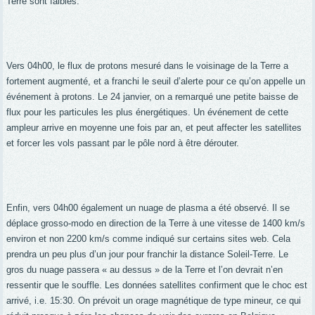
Terre sont faibles.
Vers 04h00, le flux de protons mesuré dans le voisinage de la Terre a
fortement augmenté, et a franchi le seuil d’alerte pour ce qu’on appelle un
événement à protons. Le 24 janvier, on a remarqué une petite baisse de
flux pour les particules les plus énergétiques. Un événement de cette
ampleur arrive en moyenne une fois par an, et peut affecter les satellites
et forcer les vols passant par le pôle nord à être dérouter.
Enfin, vers 04h00 également un nuage de plasma a été observé. Il se
déplace grosso-modo en direction de la Terre à une vitesse de 1400 km/s
environ et non 2200 km/s comme indiqué sur certains sites web. Cela
prendra un peu plus d’un jour pour franchir la distance Soleil-Terre. Le
gros du nuage passera « au dessus » de la Terre et l’on devrait n’en
ressentir que le souffle. Les données satellites confirment que le choc est
arrivé, i.e. 15:30. On prévoit un orage magnétique de type mineur, ce qui