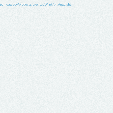
cpc.noaa.gov/products/precip/CWlink/pna/nao.shtml