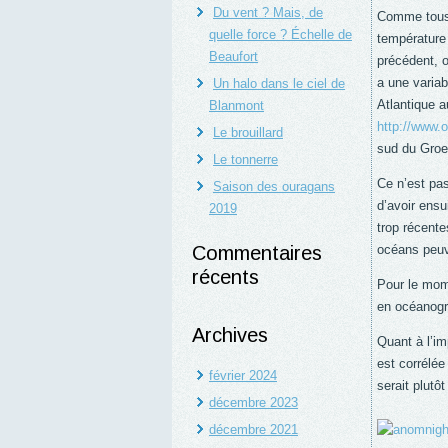
Du vent ? Mais, de
Comme tous 
quelle force ? Échelle de
température 
Beaufort
précédent, 
a une variab
Un halo dans le ciel de
Atlantique a
Blanmont
http://www.
Le brouillard
sud du Groe
Le tonnerre
Ce n’est pas
Saison des ouragans
d’avoir ens
2019
trop récente
Commentaires
océans peuve
récents
Pour le mome
en océanogra
Archives
Quant à l’im
est corrélé
février 2024
serait plutô
décembre 2023
décembre 2021