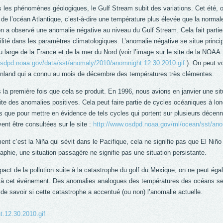
les phénomènes géologiques, le Gulf Stream subit des variations. Cet été, o
de l’océan Atlantique, c’est-à-dire une température plus élevée que la norma
on a observé une anomalie négative au niveau du Gulf Stream. Cela fait parti
ilité dans les paramètres climatologiques. L’anomalie négative se situe princ
u large de la France et de la mer du Nord (voir l’image sur le site de la NOAA 
osdpd.noaa.gov/data/sst/anomaly/2010/anomnight.12.30.2010.gif
). On peut vo
nland qui a connu au mois de décembre des températures très clémentes.
 la première fois que cela se produit. En 1996, nous avions en janvier une s
uite des anomalies positives. Cela peut faire partie de cycles océaniques à 
s que pour mettre en évidence de tels cycles qui portent sur plusieurs décen
nt être consultées sur le site :
http://www.osdpd.noaa.gov/ml/ocean/sst/ano
nt c’est la Niña qui sévit dans le Pacifique, cela ne signifie pas que El Niñ
phie, une situation passagère ne signifie pas une situation persistante.
pact de la pollution suite à la catastrophe du golf du Mexique, on ne peut éga
e à cet événement. Des anomalies analogues des températures des océans se s
t de savoir si cette catastrophe a accentué (ou non) l’anomalie actuelle.