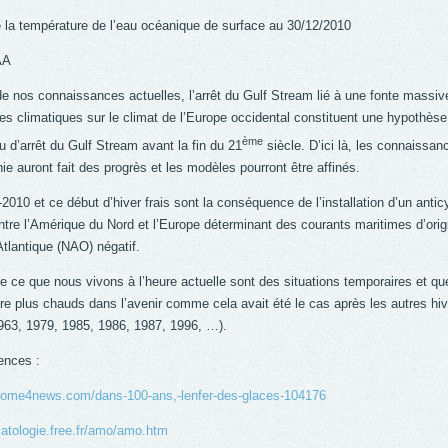
 la température de l’eau océanique de surface au 30/12/2010
AA
de nos connaissances actuelles, l’arrêt du Gulf Stream lié à une fonte massiv
s climatiques sur le climat de l’Europe occidental constituent une hypothès
ème
u d’arrêt du Gulf Stream avant la fin du 21
siècle. D’ici là, les connaissan
e auront fait des progrès et les modèles pourront être affinés.
-2010 et ce début d’hiver frais sont la conséquence de l’installation d’un anti
ntre l’Amérique du Nord et l’Europe déterminant des courants maritimes d’orig
tlantique (NAO) négatif.
 ce que nous vivons à l’heure actuelle sont des situations temporaires et que 
e plus chauds dans l’avenir comme cela avait été le cas après les autres hi
963, 1979, 1985, 1986, 1987, 1996, …).
ences :
come4news.com/dans-100-ans,-lenfer-des-glaces-104176
imatologie.free.fr/amo/amo.htm