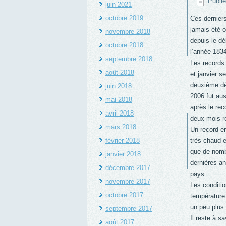
Publié
juin 2021
octobre 2019
Ces dernier
jamais été 
novembre 2018
depuis le dé
octobre 2018
l’année 1834
septembre 2018
Les records 
août 2018
et janvier s
deuxième déc
juin 2018
2006 fut aus
mai 2018
après le rec
avril 2018
deux mois r
mars 2018
Un record en
février 2018
très chaud e
que de nomb
janvier 2018
dernières an
décembre 2017
pays.
novembre 2017
Les conditio
octobre 2017
température 
un peu plus
septembre 2017
Il reste à s
août 2017