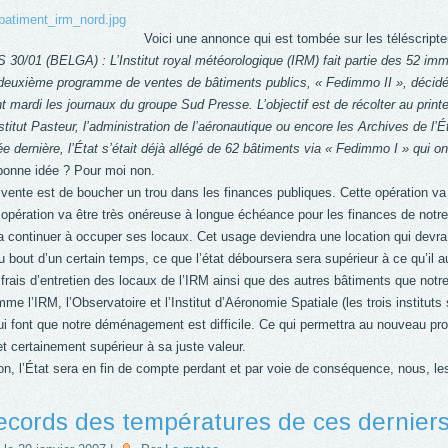
Voici une annonce qui est tombée sur les téléscripte
0/01 (BELGA) : L’Institut royal météorologique (IRM) fait partie des 52 im
 deuxième programme de ventes de bâtiments publics, « Fedimmo II », décidé
 mardi les journaux du groupe Sud Presse. L’objectif est de récolter au prin
nstitut Pasteur, l’administration de l’aéronautique ou encore les Archives de l’É
ée dernière, l’État s’était déjà allégé de 62 bâtiments via « Fedimmo I » qui o
bonne idée ? Pour moi non.
 vente est de boucher un trou dans les finances publiques. Cette opération 
e opération va être très onéreuse à longue échéance pour les finances de notre
ra continuer à occuper ses locaux. Cet usage deviendra une location qui devra
u bout d’un certain temps, ce que l’état déboursera sera supérieur à ce qu’il
rais d’entretien des locaux de l’IRM ainsi que des autres bâtiments que notr
me l’IRM, l’Observatoire et l’Institut d’Aéronomie Spatiale (les trois instituts
ui font que notre déménagement est difficile. Ce qui permettra au nouveau pro
et certainement supérieur à sa juste valeur.
n, l’État sera en fin de compte perdant et par voie de conséquence, nous, le
ecords des températures de ces dernier