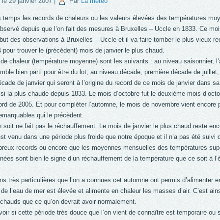
 le
29 janvier 2007
|
Par
La meteo
s temps les records de chaleurs ou les valeurs élevées des températures moy
observé depuis que l’on fait des mesures à Bruxelles – Uccle en 1833. Ce moi
but des observations à Bruxelles – Uccle et il va faire tomber le plus vieux rec
 pour trouver le (précédent) mois de janvier le plus chaud.
de chaleur (température moyenne) sont les suivants : au niveau saisonnier, l
emble bien parti pour être du lot, au niveau décade, première décade de juille
ade de janvier qui seront à l’origine du record de ce mois de janvier dans sa 
si la plus chaude depuis 1833. Le mois d’octobre fut le deuxième mois d’octob
ord de 2005. Et pour compléter l’automne, le mois de novembre vient encore 
emarquables qui le précèdent.
 soit ne fait pas le réchauffement. Le mois de janvier le plus chaud reste e
st venu dans une période plus froide que notre époque et il n’a pas été suivi 
reux records ou encore que les moyennes mensuelles des températures supér
nées sont bien le signe d’un réchauffement de la température que ce soit à l’é
ns très particulières que l’on a connues cet automne ont permis d’alimenter en 
de l’eau de mer est élevée et alimente en chaleur les masses d’air. C’est ain
 chauds que ce qu’on devrait avoir normalement.
avoir si cette période très douce que l’on vient de connaître est temporaire ou