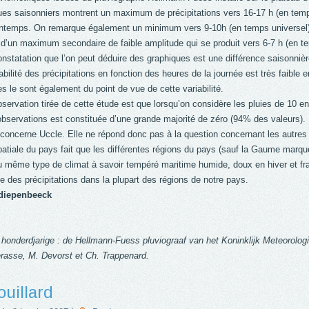
ues saisonniers montrent un maximum de précipitations vers 16-17 h (en tem
rintemps. On remarque également un minimum vers 9-10h (en temps universel)
d’un maximum secondaire de faible amplitude qui se produit vers 6-7 h (en te
nstatation que l’on peut déduire des graphiques est une différence saisonnière
riabilité des précipitations en fonction des heures de la journée est très faible
es le sont également du point de vue de cette variabilité.
servation tirée de cette étude est que lorsqu’on considère les pluies de 10 en
bservations est constituée d’une grande majorité de zéro (94% des valeurs).
concerne Uccle. Elle ne répond donc pas à la question concernant les autres
atiale du pays fait que les différentes régions du pays (sauf la Gaume marqué
 même type de climat à savoir tempéré maritime humide, doux en hiver et fra
e des précipitations dans la plupart des régions de notre pays.
diepenbeeck
honderdjarige : de Hellmann-Fuess pluviograaf van het Koninklijk Meteorolog
erasse, M. Devorst et Ch. Trappenard.
ouillard