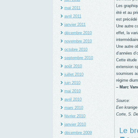
Les graphiq
mai 2011
été et au p
avril 2011
est précédé 
janvier 2011
Une autre co
décembre 2010
effet, la va
intermédiair
novembre 2010
Une autre ob
octobre 2010
d’années d’o
septembre 2010
Cette étude 
août 2010
extension sp
soumises au
juillet 2010
régime diurn
juin 2010
– Marc Van
mai 2010
avril 2010
Source:
Een kranige 
mars 2010
Corte, S. D
février 2010
janvier 2010
Le br
décembre 2009