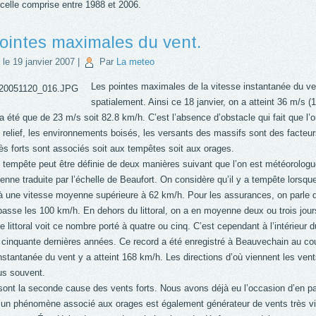
celle comprise entre 1988 et 2006.
ointes maximales du vent.
 le
19 janvier 2007
|
Par
La meteo
Les pointes maximales de la vitesse instantanée du ven
spatialement. Ainsi ce 18 janvier, on a atteint 36 m/s 
 été que de 23 m/s soit 82.8 km/h. C’est l’absence d’obstacle qui fait que l’o
 relief, les environnements boisés, les versants des massifs sont des facteur
ès forts sont associés soit aux tempêtes soit aux orages.
 tempête peut être définie de deux manières suivant que l’on est météorologu
nne traduite par l’échelle de Beaufort. On considère qu’il y a tempête lorsque 
à une vitesse moyenne supérieure à 62 km/h. Pour les assurances, on parle 
asse les 100 km/h. En dehors du littoral, on a en moyenne deux ou trois jours
 littoral voit ce nombre porté à quatre ou cinq. C’est cependant à l’intérieur du
 cinquante dernières années. Ce record a été enregistré à Beauvechain au cou
nstantanée du vent y a atteint 168 km/h. Les directions d’où viennent les vent
lus souvent.
ont la seconde cause des vents forts. Nous avons déjà eu l’occasion d’en parle
’un phénomène associé aux orages est également générateur de vents très vi