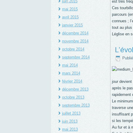
juin 2015
est très fré
Ces tourbill
mai 2015
parcours (e
avril 2015
connues ; l
janvier 2015
tout au plus
décembre 2014
Léglise en 
novembre 2014
L’évo
octobre 2014
septembre 2014
Publié
mai 2014
mars 2014
février 2014
jour devien
après le pa
décembre 2013
rapidement 
octobre 2013
Le minimum s
septembre 2013
traverse une
juillet 2013
insuffisant 
si les tempé
juin 2013
Au fur et à 
mai 2013