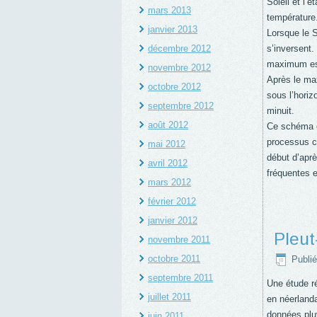
Soleil et l’
mars 2013
température
janvier 2013
Lorsque le S
décembre 2012
s’inversent.
maximum est
novembre 2012
Après le ma
octobre 2012
sous l’horiz
septembre 2012
minuit.
août 2012
Ce schéma es
processus c
mai 2012
début d’aprè
avril 2012
fréquentes e
mars 2012
février 2012
janvier 2012
Pleut
novembre 2011
octobre 2011
Publié
septembre 2011
Une étude ré
juillet 2011
en néerlanda
données plu
juin 2011