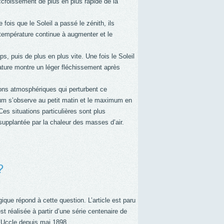
accroissement de plus en plus rapide de la
ois que le Soleil a passé le zénith, ils
la température continue à augmenter et le
 puis de plus en plus vite. Une fois le Soleil
rature montre un léger fléchissement après
ions atmosphériques qui perturbent ce
mum s’observe au petit matin et le maximum en
Ces situations particulières sont plus
supplantée par la chaleur des masses d’air.
?
que répond à cette question. L’article est paru
t réalisée à partir d’une série centenaire de
’Uccle depuis mai 1898.