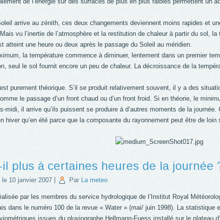
étalement de l’énergie sur des surfaces de plus en plus faibles permettent un 
.
oleil arrive au zénith, ces deux changements deviennent moins rapides et une f
 Mais vu l’inertie de l’atmosphère et la restitution de chaleur à partir du sol, 
 atteint une heure ou deux après le passage du Soleil au méridien.
ximum, la température commence à diminuer, lentement dans un premier temps,
on, seul le sol fournit encore un peu de chaleur. La décroissance de la tempé
t purement théorique. S’il se produit relativement souvent, il y a des situat
omme le passage d’un front chaud ou d’un front froid. Si en théorie, le mini
s-midi, il arrive qu’ils puissent se produire à d’autres moments de la journée. 
n hiver qu’en été parce que la composante du rayonnement peut être de loin 
-il plus à certaines heures de la journée 
 le
10 janvier 2007
|
Par
La meteo
alisée par les membres du service hydrologique de l’Institut Royal Météorologi
is dans le numéro 100 de la revue « Water » (mai/ juin 1998). La statistique es
viométriques issues du pluviographe Hellmann-Fuess installé sur le plateau d