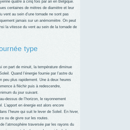
yenne quatre à cinq fois par an en Belgique.
ques centaines de mètres de diamètre et leur
u vent au sein d’une tornade ne sont pas
atiquement jamais sur un anémomètre. On peut
nsi la vitesse du vent au sein de la tornade de
journée type
i on part de minuit, la température diminue
oleil. Quand l’énergie fournie par l’astre du
un peu plus rapidement. Une à deux heures
mmence à fléchir puis à redescendre,
inimum du jour suivant.
ît au-dessus de l’horizon, le rayonnement
l. L’apport en énergie est alors encore
ns l’heure qui suit le lever de Soleil. En hiver,
ce ou de givre sur les routes.
r de l’atmosphère traversée par les rayons du