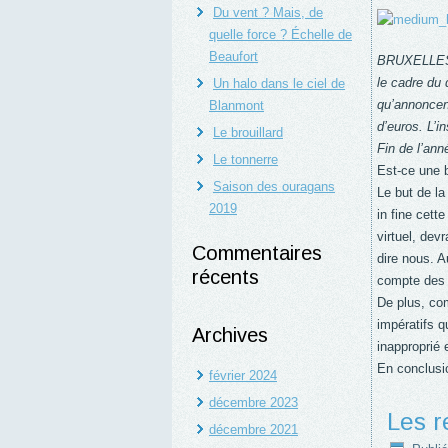
Du vent ? Mais, de
quelle force ? Échelle de
Beaufort
BRUXELLES 3
le cadre du
Un halo dans le ciel de
qu’annoncent
Blanmont
d’euros. L’i
Le brouillard
Fin de l’ann
Le tonnerre
Est-ce une 
Saison des ouragans
Le but de la
2019
in fine cett
virtuel, dev
Commentaires
dire nous. A
récents
compte des f
De plus, com
impératifs q
Archives
inapproprié 
En conclusio
février 2024
décembre 2023
Les r
décembre 2021