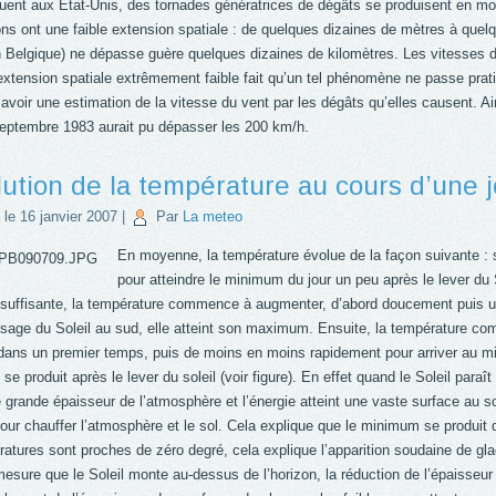
quent aux État-Unis, des tornades génératrices de dégâts se produisent en mo
ons ont une faible extension spatiale : de quelques dizaines de mètres à quel
n Belgique) ne dépasse guère quelques dizaines de kilomètres. Les vitesses d
’extension spatiale extrêmement faible fait qu’un tel phénomène ne passe pr
 avoir une estimation de la vitesse du vent par les dégâts qu’elles causent. Ai
septembre 1983 aurait pu dépasser les 200 km/h.
lution de la température au cours d’une 
 le
16 janvier 2007
|
Par
La meteo
En moyenne, la température évolue de la façon suivante : s
pour atteindre le minimum du jour un peu après le lever du S
t suffisante, la température commence à augmenter, d’abord doucement puis 
ssage du Soleil au sud, elle atteint son maximum. Ensuite, la température co
dans un premier temps, puis de moins en moins rapidement pour arriver au m
e produit après le lever du soleil (voir figure). En effet quand le Soleil para
 grande épaisseur de l’atmosphère et l’énergie atteint une vaste surface au so
pour chauffer l’atmosphère et le sol. Cela explique que le minimum se produit da
ratures sont proches de zéro degré, cela explique l’apparition soudaine de gla
mesure que le Soleil monte au-dessus de l’horizon, la réduction de l’épaisseu